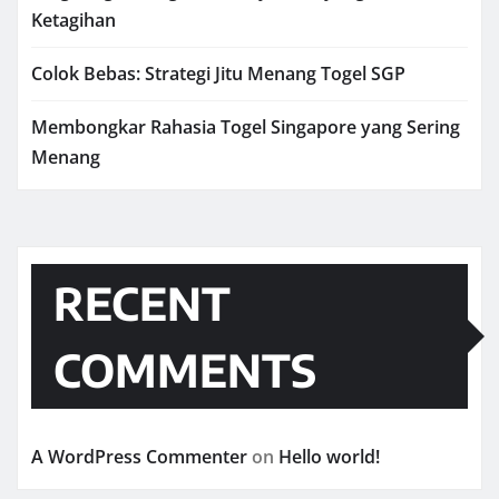
Ketagihan
Colok Bebas: Strategi Jitu Menang Togel SGP
Membongkar Rahasia Togel Singapore yang Sering
Menang
RECENT
COMMENTS
A WordPress Commenter
on
Hello world!