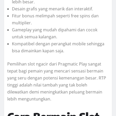
lebih besar.
Desain grafis yang menarik dan interaktif.
Fitur bonus melimpah seperti free spins dan
multiplier.
Gameplay yang mudah dipahami dan cocok
untuk semua kalangan.
Kompatibel dengan perangkat mobile sehingga
bisa dimainkan kapan saja.
Pemilihan slot ngacir dari Pragmatic Play sangat
tepat bagi pemain yang mencari sensasi bermain
yang seru dengan potensi kemenangan besar. RTP
tinggi adalah nilai tambah yang tak boleh
dilewatkan demi meningkatkan peluang bermain
lebih menguntungkan.