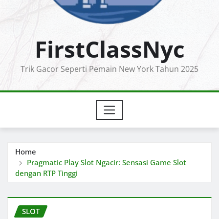
FirstClassNyc
Trik Gacor Seperti Pemain New York Tahun 2025
Home
Pragmatic Play Slot Ngacir: Sensasi Game Slot
dengan RTP Tinggi
SLOT