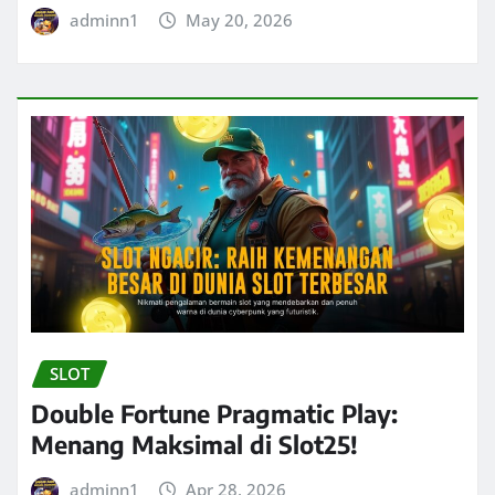
adminn1
May 20, 2026
SLOT
Double Fortune Pragmatic Play:
Menang Maksimal di Slot25!
adminn1
Apr 28, 2026