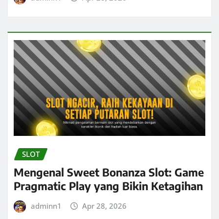
SLOT
Mengenal Sweet Bonanza Slot: Game
Pragmatic Play yang Bikin Ketagihan
adminn1
Apr 28, 2026