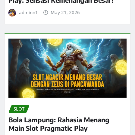
Play: Sensasi Kemenangan Besar!
adminn1
May 21, 2026
SLOT
Bola Lampung: Rahasia Menang
Main Slot Pragmatic Play