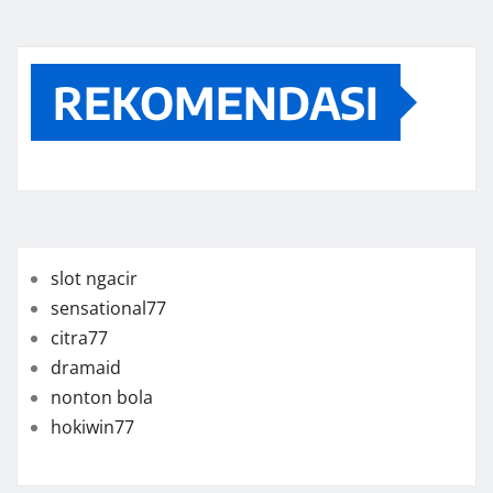
REKOMENDASI
slot ngacir
sensational77
citra77
dramaid
nonton bola
hokiwin77