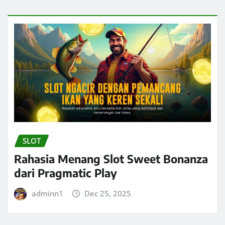
SLOT
Rahasia Menang Slot Sweet Bonanza
dari Pragmatic Play
adminn1
Dec 25, 2025