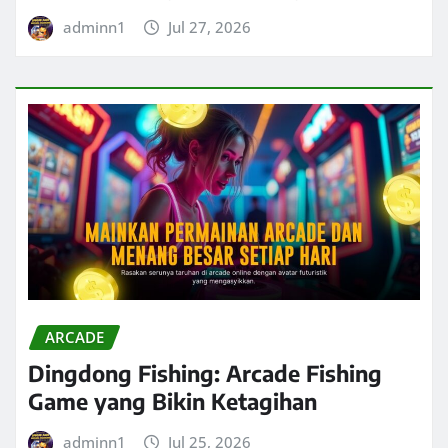
adminn1
Jul 27, 2026
ARCADE
Dingdong Fishing: Arcade Fishing
Game yang Bikin Ketagihan
adminn1
Jul 25, 2026