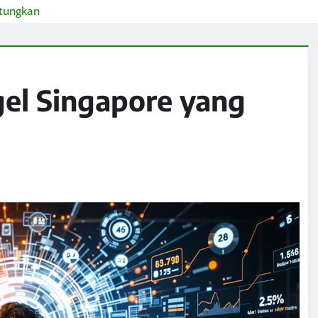
ntungkan
el Singapore yang