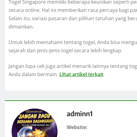
Togel Singapore memiliki beberapa keunikan seperti p
secara online. Hal ini memberikan rasa percaya bagi pa
Selain itu, variasi pasaran dan pilihan taruhan yang 
dimainkan.
Untuk lebih memahami tentang togel, Anda bisa meng
sejarah dan jenis-jenis togel secara lebih lengkap.
Jangan lupa cek juga artikel menarik lainnya tentang t
Anda dalam bermain.
Lihat artikel terkait
adminn1
Website: