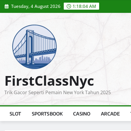
Skip
Tuesday, 4 August 2026
1:18:06 AM
to
content
FirstClassNyc
Trik Gacor Seperti Pemain New York Tahun 2025
SLOT
SPORTSBOOK
CASINO
ARCADE