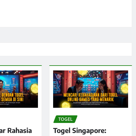
TOGEL
r Rahasia
Togel Singapore: