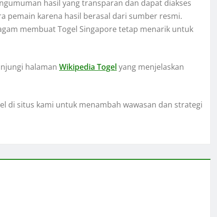
engumuman hasil yang transparan dan dapat diakses
ra pemain karena hasil berasal dari sumber resmi.
beragam membuat Togel Singapore tetap menarik untuk
unjungi halaman
Wikipedia Togel
yang menjelaskan
ogel di situs kami untuk menambah wawasan dan strategi