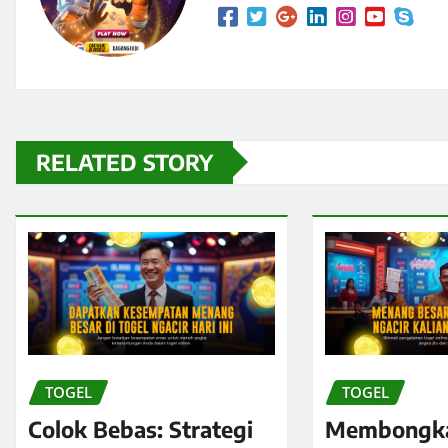
RELATED STORY
TOGEL
TOGEL
Colok Bebas: Strategi
Membongka