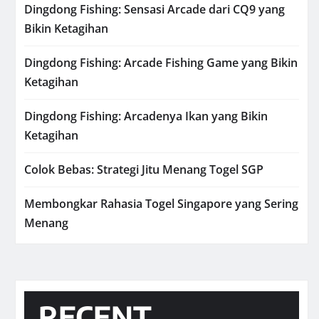
Dingdong Fishing: Sensasi Arcade dari CQ9 yang
Bikin Ketagihan
Dingdong Fishing: Arcade Fishing Game yang Bikin
Ketagihan
Dingdong Fishing: Arcadenya Ikan yang Bikin
Ketagihan
Colok Bebas: Strategi Jitu Menang Togel SGP
Membongkar Rahasia Togel Singapore yang Sering
Menang
RECENT