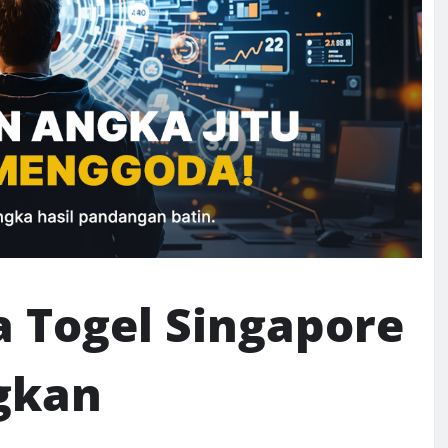
 Togel Singapore
gkan