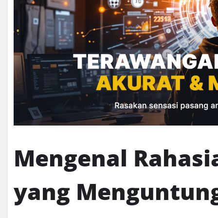
Mengenal Rahasia
yang Menguntun