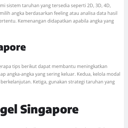
 sistem taruhan yang tersedia seperti 2D, 3D, 4D,
milih angka berdasarkan feeling atau analisa data hasil
ertentu. Kemenangan didapatkan apabila angka yang
apore
erapa tips berikut dapat membantu meningkatkan
ap angka-angka yang sering keluar. Kedua, kelola modal
erkelanjutan. Ketiga, gunakan strategi taruhan yang
gel Singapore