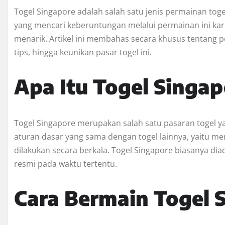
Togel Singapore adalah salah satu jenis permainan tog
yang mencari keberuntungan melalui permainan ini k
menarik. Artikel ini membahas secara khusus tentang p
tips, hingga keunikan pasar togel ini.
Apa Itu Togel Singap
Togel Singapore merupakan salah satu pasaran togel ya
aturan dasar yang sama dengan togel lainnya, yaitu m
dilakukan secara berkala. Togel Singapore biasanya di
resmi pada waktu tertentu.
Cara Bermain Togel 