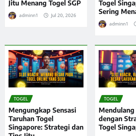
Jitu Menang Togel SGP
Togel Sing
Sering Men
adminn1
Jul 20, 2026
adminn1
TOGEL
TOGEL
Mengungkap Sensasi
Mendulang
Taruhan Togel
dengan Strat
Singapore: Strategi dan
Togel Sing
Tips Jitu