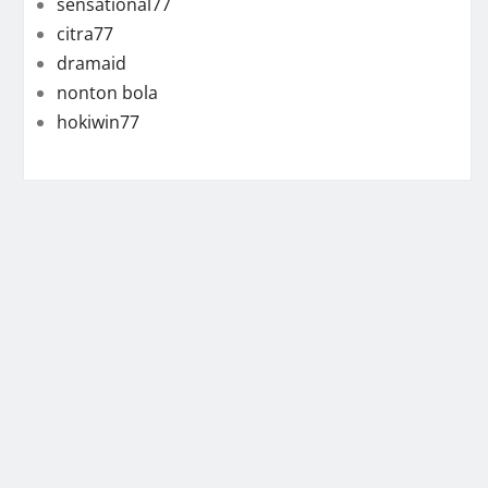
sensational77
citra77
dramaid
nonton bola
hokiwin77