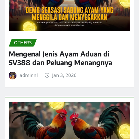
OTHERS
Mengenal Jenis Ayam Aduan di
SV388 dan Peluang Menangnya
adminn1
Jan 3, 2026