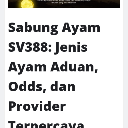
Sabung Ayam
SV388: Jenis
Ayam Aduan,
Odds, dan
Provider
Terpercaya