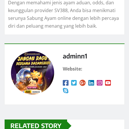
Dengan memahami jenis ayam aduan, odds, dan
keunggulan provider SV388, Anda bisa menikmati
serunya Sabung Ayam online dengan lebih percaya
diri dan peluang menang yang lebih baik.
adminn1
Website:
RELATED STORY