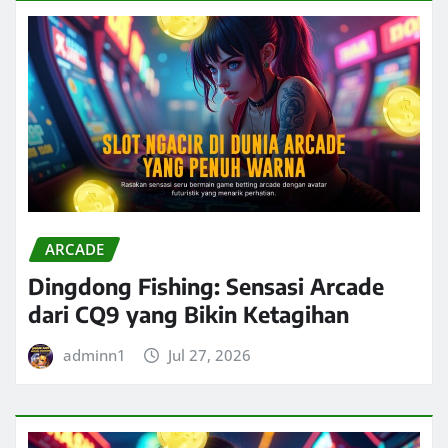
ARCADE
Dingdong Fishing: Sensasi Arcade
dari CQ9 yang Bikin Ketagihan
adminn1
Jul 27, 2026