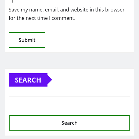
Save my name, email, and website in this browser
for the next time I comment.
SEARCH
Search