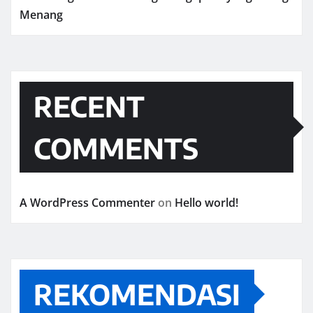
Menang
RECENT
COMMENTS
A WordPress Commenter
on
Hello world!
REKOMENDASI