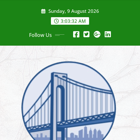
Skip
Sunday, 9 August 2026
to
content
3:03:33 AM
Follow Us