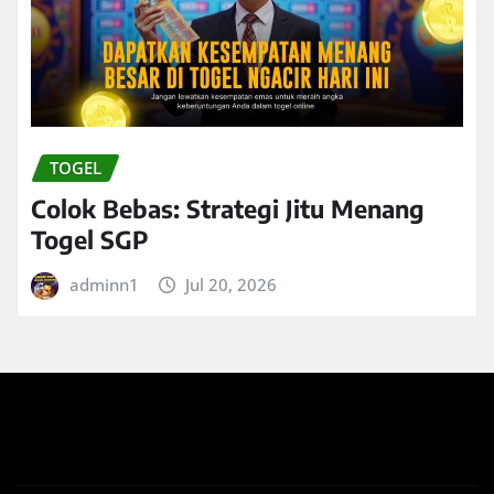
TOGEL
Colok Bebas: Strategi Jitu Menang
Togel SGP
adminn1
Jul 20, 2026