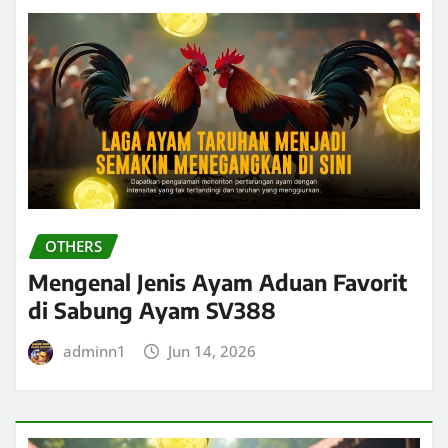
OTHERS
Mengenal Jenis Ayam Aduan Favorit
di Sabung Ayam SV388
adminn1
Jun 14, 2026