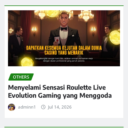
OTHERS
Menyelami Sensasi Roulette Live
Evolution Gaming yang Menggoda
adminn1
Jul 14, 2026