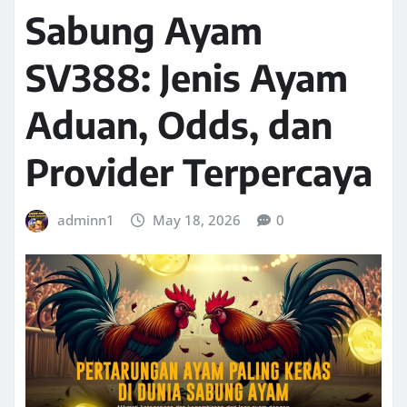
Sabung Ayam
SV388: Jenis Ayam
Aduan, Odds, dan
Provider Terpercaya
adminn1
May 18, 2026
0