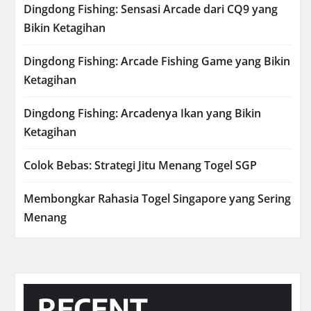
Dingdong Fishing: Sensasi Arcade dari CQ9 yang
Bikin Ketagihan
Dingdong Fishing: Arcade Fishing Game yang Bikin
Ketagihan
Dingdong Fishing: Arcadenya Ikan yang Bikin
Ketagihan
Colok Bebas: Strategi Jitu Menang Togel SGP
Membongkar Rahasia Togel Singapore yang Sering
Menang
RECENT