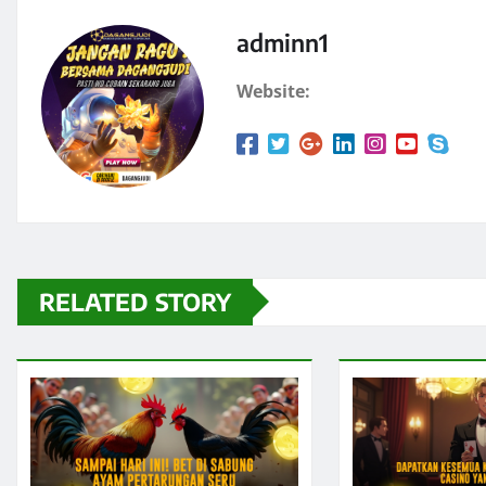
adminn1
Website:
RELATED STORY