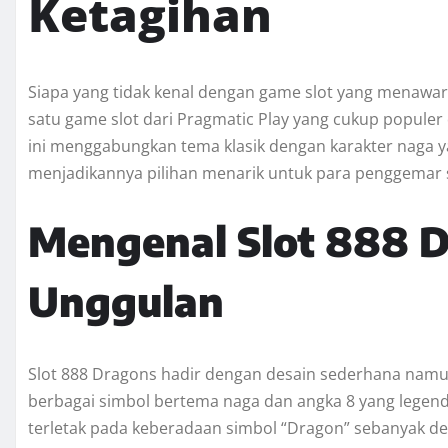
Ketagihan
Siapa yang tidak kenal dengan game slot yang menawa
satu game slot dari Pragmatic Play yang cukup popule
ini menggabungkan tema klasik dengan karakter naga y
menjadikannya pilihan menarik untuk para penggemar s
Mengenal Slot 888 D
Unggulan
Slot 888 Dragons hadir dengan desain sederhana na
berbagai simbol bertema naga dan angka 8 yang legend
terletak pada keberadaan simbol “Dragon” sebanyak d