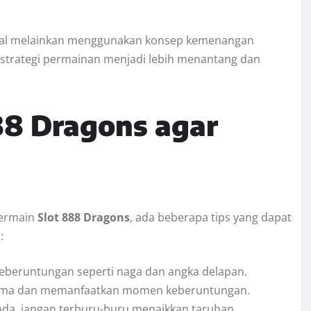
isional melainkan menggunakan konsep kemenangan
strategi permainan menjadi lebih menantang dan
88 Dragons agar
bermain
Slot 888 Dragons
, ada beberapa tips yang dapat
:
keberuntungan seperti naga dan angka delapan.
h lama dan memanfaatkan momen keberuntungan.
a, jangan terburu-buru menaikkan taruhan.